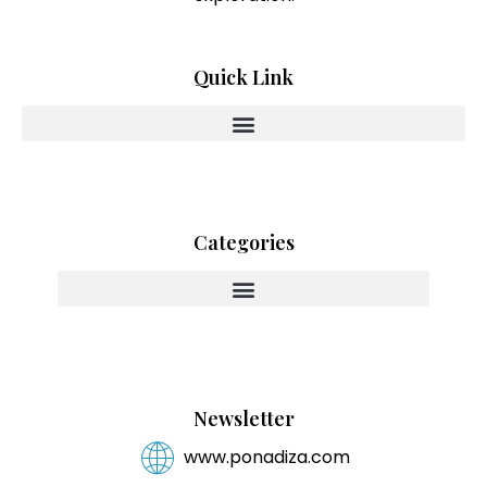
Quick Link
Categories
Innovating With Heart And Purpose
Newsletter
www.ponadiza.com