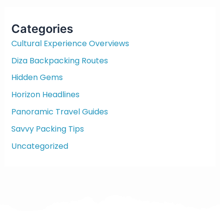
r
c
Categories
h
f
Cultural Experience Overviews
o
Diza Backpacking Routes
r
:
Hidden Gems
Horizon Headlines
Panoramic Travel Guides
Savvy Packing Tips
Uncategorized